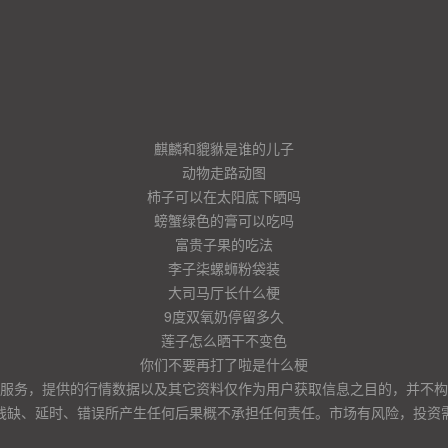
麒麟和貔貅是谁的儿子
动物走路动图
柿子可以在太阳底下晒吗
螃蟹绿色的膏可以吃吗
富贵子果的吃法
李子柒螺蛳粉袋装
大司马厅长什么梗
9度双氧奶停留多久
莲子怎么晒干不变色
你们不要再打了啦是什么梗
服务，提供的行情数据以及其它资料仅作为用户获取信息之目的，并不构
残缺、延时、错误所产生任何后果概不承担任何责任。市场有风险，投资